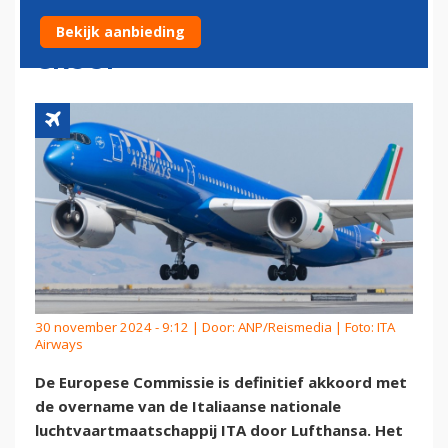
ITA DOOR LUFTHANSA
Bekijk aanbieding
GROUP
30 november 2024 - 9:12 | Door:
ANP/Reismedia
| Foto: ITA
Airways
De Europese Commissie is definitief akkoord met
de overname van de Italiaanse nationale
luchtvaartmaatschappij ITA door Lufthansa. Het