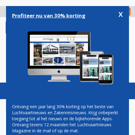
Overslaan
en
x
Digitaal Magazine
Registreer
Check in
naar
Profiteer nu van 30% korting
de
inhoud
gaan
Magazine
Podcasts
Vacatures
Toggl
naviga
Ontvang een jaar lang 30% korting op het beste van
Luchtvaartnieuws en Zakenreisnieuws. Krijg onbeperkt
toegang tot al het nieuws en de bijbehorende Apps.
BRUSSEL DEFINITIEF
Ontvang tevens 12 maanden het Luchtvaartnieuws
AKKOORD MET OVERNAME
Magazine in de mail of op de mat.