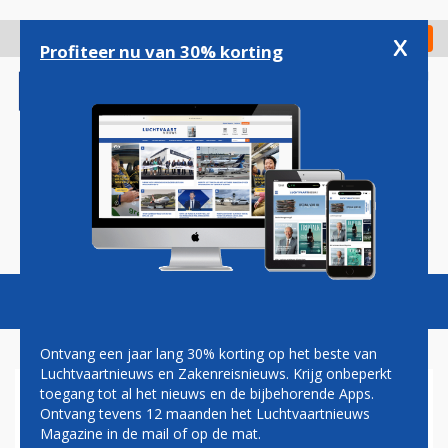
Overslaan
en
x
Digitaal Magazine
Registreer
Check in
naar
Profiteer nu van 30% korting
de
inhoud
gaan
Magazine
Podcasts
Vacatures
Toggl
naviga
Ontvang een jaar lang 30% korting op het beste van
Luchtvaartnieuws en Zakenreisnieuws. Krijg onbeperkt
toegang tot al het nieuws en de bijbehorende Apps.
CONSUMENTENBOND:
Ontvang tevens 12 maanden het Luchtvaartnieuws
REIZIGER MOET TICKET
Magazine in de mail of op de mat.