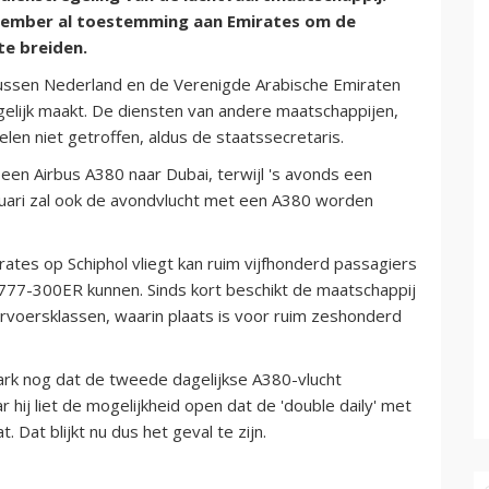
ecember al toestemming aan Emirates om de
te breiden.
tussen Nederland en de Verenigde Arabische Emiraten
gelijk maakt. De diensten van andere maatschappijen,
len niet getroffen, aldus de staatssecretaris.
een Airbus A380 naar Dubai, terwijl 's avonds een
uari zal ook de avondvlucht met een A380 worden
es op Schiphol vliegt kan ruim vijfhonderd passagiers
777-300ER kunnen. Sinds kort beschikt de maatschappij
voersklassen, waarin plaats is voor ruim zeshonderd
rk nog dat de tweede dagelijkse A380-vlucht
ar hij liet de mogelijkheid open dat de 'double daily' met
 Dat blijkt nu dus het geval te zijn.