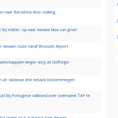
n naar Barcelona door staking
 bij IndiGo: 'op naar nieuwe fase van groei'
 nieuwe route vanaf Brussels Airport
aatschappijen langer weg uit Golfregio
er uit: opnieuw drie nieuwe bestemmingen
rust bij Portugese vakbond over overname TAP te
hol opent op 6 augustus haar deuren