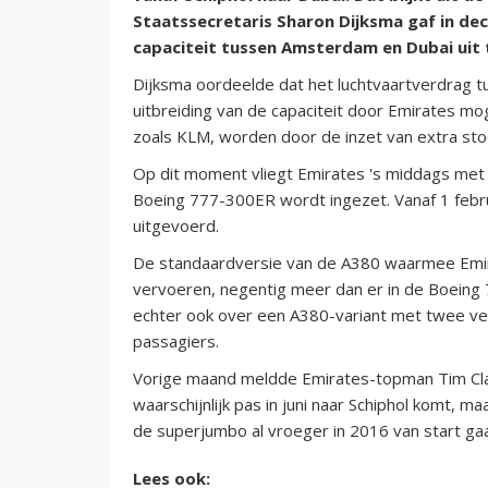
Staatssecretaris Sharon Dijksma gaf in d
capaciteit tussen Amsterdam en Dubai uit 
Dijksma oordeelde dat het luchtvaartverdrag 
uitbreiding van de capaciteit door Emirates mo
zoals KLM, worden door de inzet van extra stoe
Op dit moment vliegt Emirates 's middags met 
Boeing 777-300ER wordt ingezet. Vanaf 1 febr
uitgevoerd.
De standaardversie van de A380 waarmee Emirat
vervoeren, negentig meer dan er in de Boeing 
echter ook over een A380-variant met twee ver
passagiers.
Vorige maand meldde Emirates-topman Tim Cla
waarschijnlijk pas in juni naar Schiphol komt, ma
de superjumbo al vroeger in 2016 van start gaat.
Lees ook: