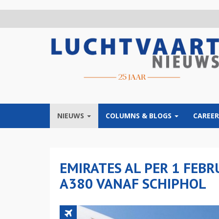
Overslaan
en
naar
de
inhoud
gaan
NIEUWS
COLUMNS & BLOGS
CAREER
EMIRATES AL PER 1 FEBR
A380 VANAF SCHIPHOL