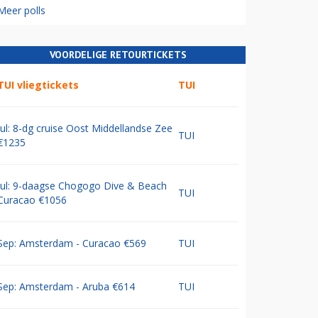
Meer polls
VOORDELIGE RETOURTICKETS
TUI vliegtickets
TUI
Jul: 8-dg cruise Oost Middellandse Zee
TUI
€1235
Jul: 9-daagse Chogogo Dive & Beach
TUI
Curacao €1056
Sep: Amsterdam - Curacao €569
TUI
Sep: Amsterdam - Aruba €614
TUI