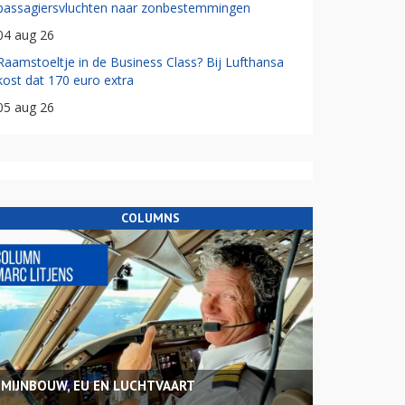
passagiersvluchten naar zonbestemmingen
04 aug 26
Raamstoeltje in de Business Class? Bij Lufthansa
kost dat 170 euro extra
05 aug 26
COLUMNS
MIJNBOUW, EU EN LUCHTVAART