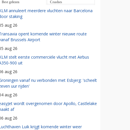
Best gelezen
Crashes
KLM annuleert meerdere vluchten naar Barcelona
door staking
05 aug 26
Transavia opent komende winter nieuwe route
vanaf Brussels Airport
05 aug 26
KLM stelt eerste commerciële vlucht met Airbus
A350-900 uit
06 aug 26
Groningen vanaf nu verbonden met Esbjerg: 'scheelt
zeven uur rijden'
04 aug 26
easyJet wordt overgenomen door Apollo, Castlelake
haakt af
06 aug 26
Luchthaven Luik krijgt komende winter weer