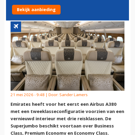
KLASSEN
Bekijk aanbieding
21 mei 2026 - 9:48 | Door:
Sander Lamers
Emirates heeft voor het eerst een Airbus A380
met een tweeklasseconfiguratie voorzien van een
vernieuwd interieur met drie reisklassen. De
Superjumbo beschikt voortaan over Business
Class, Premium Economy en Economy Class.