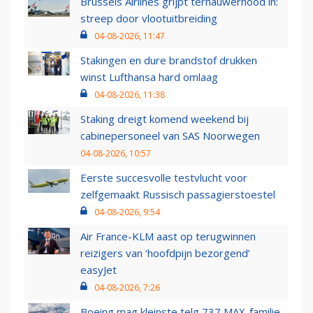
Brussels Airlines grijpt ternauwernood in:
streep door vlootuitbreiding
04-08-2026, 11:47
Stakingen en dure brandstof drukken
winst Lufthansa hard omlaag
04-08-2026, 11:38
Staking dreigt komend weekend bij
cabinepersoneel van SAS Noorwegen
04-08-2026, 10:57
Eerste succesvolle testvlucht voor
zelfgemaakt Russisch passagierstoestel
04-08-2026, 9:54
Air France-KLM aast op terugwinnen
reizigers van ‘hoofdpijn bezorgend’
easyJet
04-08-2026, 7:26
Boeing mag kleinste telg 737 MAX-familie