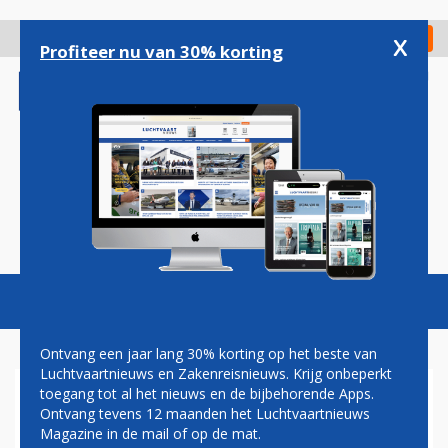
Overslaan
en
x
Digitaal Magazine
Registreer
Check in
naar
Profiteer nu van 30% korting
de
inhoud
gaan
Magazine
Podcasts
Vacatures
Toggl
naviga
Ontvang een jaar lang 30% korting op het beste van
Luchtvaartnieuws en Zakenreisnieuws. Krijg onbeperkt
toegang tot al het nieuws en de bijbehorende Apps.
EMIRATES VOORZIET EERSTE
Ontvang tevens 12 maanden het Luchtvaartnieuws
AIRBUS A380 VAN DRIE
Magazine in de mail of op de mat.