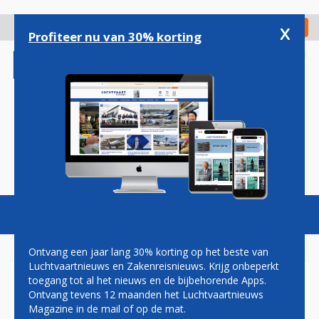
Overslaan
en
x
Digitaal Magazine
Registreer
Check in
naar
Profiteer nu van 30% korting
de
inhoud
gaan
Magazine
Podcasts
Vacatures
Toggl
naviga
Ontvang een jaar lang 30% korting op het beste van
Luchtvaartnieuws en Zakenreisnieuws. Krijg onbeperkt
toegang tot al het nieuws en de bijbehorende Apps.
INTERNATIONALE
Ontvang tevens 12 maanden het Luchtvaartnieuws
LUCHTVAART BIJNA OP HET
Magazine in de mail of op de mat.