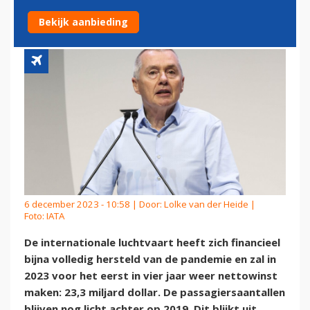
OUDE NIVEAU
Bekijk aanbieding
6 december 2023 - 10:58 | Door:
Lolke van der Heide
|
Foto: IATA
De internationale luchtvaart heeft zich financieel
bijna volledig hersteld van de pandemie en zal in
2023 voor het eerst in vier jaar weer nettowinst
maken: 23,3 miljard dollar. De passagiersaantallen
blijven nog licht achter op 2019. Dit blijkt uit