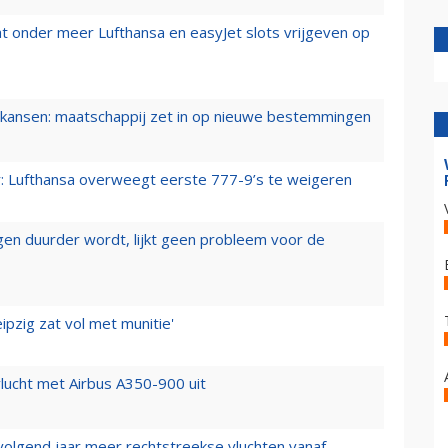
t onder meer Lufthansa en easyJet slots vrijgeven op
ansen: maatschappij zet in op nieuwe bestemmingen
er: Lufthansa overweegt eerste 777-9’s te weigeren
iegen duurder wordt, lijkt geen probleem voor de
ipzig zat vol met munitie'
lucht met Airbus A350-900 uit
 volgend jaar meer rechtstreekse vluchten vanaf