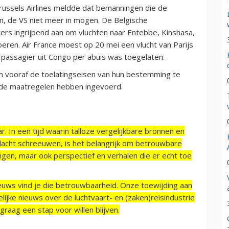
ussels Airlines meldde dat bemanningen die de
, de VS niet meer in mogen. De Belgische
ers ingrijpend aan om vluchten naar Entebbe, Kinshasa,
eren. Air France moest op 20 mei een vlucht van Parijs
 passagier uit Congo per abuis was toegelaten.
 vooraf de toelatingseisen van hun bestemming te
nde maatregelen hebben ingevoerd.
r. In een tijd waarin talloze vergelijkbare bronnen en
acht schreeuwen, is het belangrijk om betrouwbare
ngen, maar ook perspectief en verhalen die er echt toe
ieuws vind je die betrouwbaarheid. Onze toewijding aan
ijke nieuws over de luchtvaart- en (zaken)reisindustrie
raag een stap voor willen blijven.