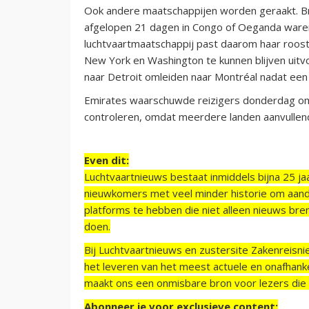
Ook andere maatschappijen worden geraakt. Br
afgelopen 21 dagen in Congo of Oeganda waren
luchtvaartmaatschappij past daarom haar roost
New York en Washington te kunnen blijven uitvo
naar Detroit omleiden naar Montréal nadat een
Emirates waarschuwde reizigers donderdag om
controleren, omdat meerdere landen aanvulle
Even dit:
Luchtvaartnieuws bestaat inmiddels bijna 25 jaa
nieuwkomers met veel minder historie om aand
platforms te hebben die niet alleen nieuws bre
doen.
Bij Luchtvaartnieuws en zustersite Zakenreisn
het leveren van het meest actuele en onafhankel
maakt ons een onmisbare bron voor lezers die g
Abonneer je voor exclusieve content: