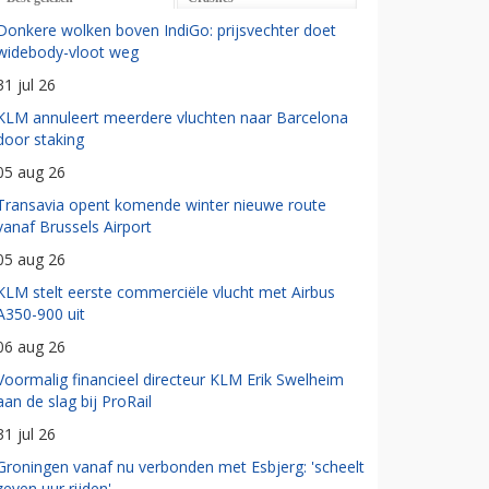
Donkere wolken boven IndiGo: prijsvechter doet
widebody-vloot weg
31 jul 26
KLM annuleert meerdere vluchten naar Barcelona
door staking
05 aug 26
Transavia opent komende winter nieuwe route
vanaf Brussels Airport
05 aug 26
KLM stelt eerste commerciële vlucht met Airbus
A350-900 uit
06 aug 26
Voormalig financieel directeur KLM Erik Swelheim
aan de slag bij ProRail
31 jul 26
Groningen vanaf nu verbonden met Esbjerg: 'scheelt
zeven uur rijden'