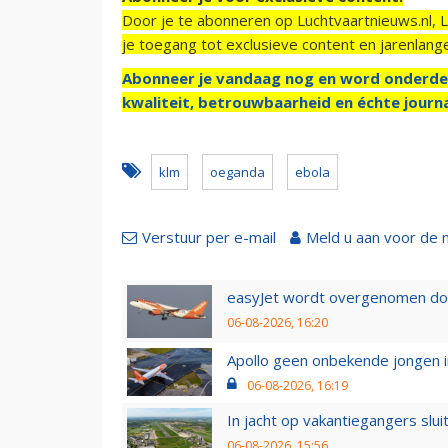
Door je te abonneren op Luchtvaartnieuws.nl, 
je toegang tot exclusieve content en jarenlang
Abonneer je vandaag nog en word onderde
kwaliteit, betrouwbaarheid en échte journa
klm
oeganda
ebola
Verstuur per e-mail
Meld u aan voor de 
easyJet wordt overgenomen door
06-08-2026, 16:20
Apollo geen onbekende jongen i
06-08-2026, 16:19
In jacht op vakantiegangers slui
06-08-2026, 15:56