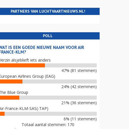
PARTNERS VAN LUCHTVAARTNIEUWS.NL!
POLL
WAT IS EEN GOEDE NIEUWE NAAM VOOR AIR
FRANCE-KLM?
Verzin alsjeblieft iets anders
47% (81 stemmen)
European Airlines Group (EAG)
24% (42 stemmen)
The Blue Group
21% (36 stemmen)
Air-France-KLM-SAS(-TAP)
6% (11 stemmen)
Totaal aantal stemmen: 170