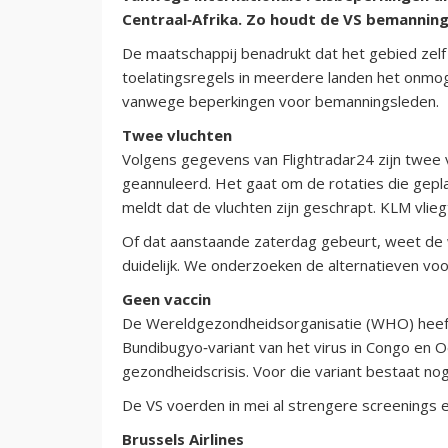
Centraal‑Afrika. Zo houdt de VS bemannin
De maatschappij benadrukt dat het gebied zelf 
toelatingsregels in meerdere landen het onmog
vanwege beperkingen voor bemanningsleden.
Twee vluchten
Volgens gegevens van Flightradar24 zijn twee 
geannuleerd. Het gaat om de rotaties die gep
meldt dat de vluchten zijn geschrapt. KLM vli
Of dat aanstaande zaterdag gebeurt, weet de w
duidelijk. We onderzoeken de alternatieven vo
Geen vaccin
De Wereldgezondheidsorganisatie (WHO) heeft
Bundibugyo‑variant van het virus in Congo en O
gezondheidscrisis. Voor die variant bestaat n
De VS voerden in mei al strengere screenings 
Brussels Airlines