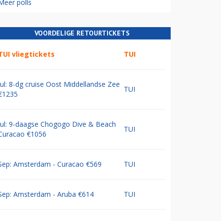
Meer polls
VOORDELIGE RETOURTICKETS
TUI vliegtickets
TUI
Jul: 8-dg cruise Oost Middellandse Zee
TUI
€1235
Jul: 9-daagse Chogogo Dive & Beach
TUI
Curacao €1056
Sep: Amsterdam - Curacao €569
TUI
Sep: Amsterdam - Aruba €614
TUI