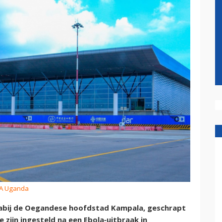
AA Uganda
nabij de Oegandese hoofdstad Kampala, geschrapt
 zijn ingesteld na een Ebola‑uitbraak in