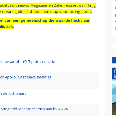
Luchtvaartnieuws Magazine en Zakenreisnieuws.nl krijg
e ervaring die je steeds een stap voorsprong geeft.
el van een gemeenschap die waarde hecht aan
listiek.
nieuwsbrief
Tip de redactie
 Apollo, Castlelake haakt af
n de luchtvaart
t vliegveld Maastricht zich aan bij ANVR