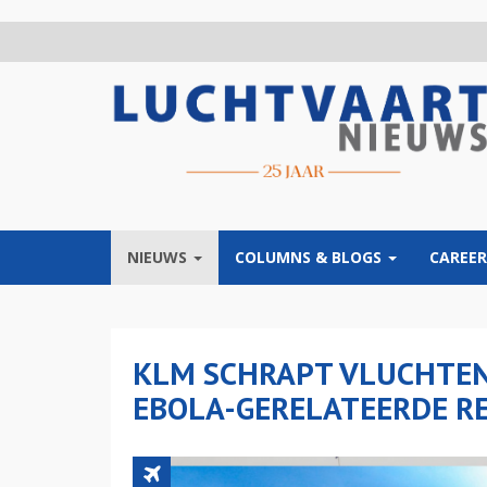
Overslaan
en
naar
de
inhoud
gaan
NIEUWS
COLUMNS & BLOGS
CAREER
KLM SCHRAPT VLUCHTE
EBOLA-GERELATEERDE R