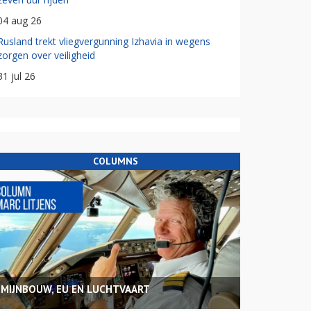
04 aug 26
Rusland trekt vliegvergunning Izhavia in wegens
zorgen over veiligheid
31 jul 26
COLUMNS
MIJNBOUW, EU EN LUCHTVAART