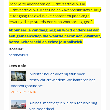
Door je te abonneren op Luchtvaartnieuws.nl,
Luchtvaartnieuws Magazine en Zakenreisnieuws.nl krijg
je toegang tot exclusieve content en jarenlange
ervaring die je steeds een stap voorsprong geeft.
Abonneer je vandaag nog en word onderdeel van
een gemeenschap die waarde hecht aan kwaliteit,
betrouwbaarheid en échte journalistiek.
Dossier:
coronavirus
Lees ook:
Minister houdt voet bij stuk over
testplicht crewleden: 'We hanteren het
voorzorgsprincipe'
21-01-2021, 16:36
Airlines: maatregelen leiden tot isolering
van Nederland