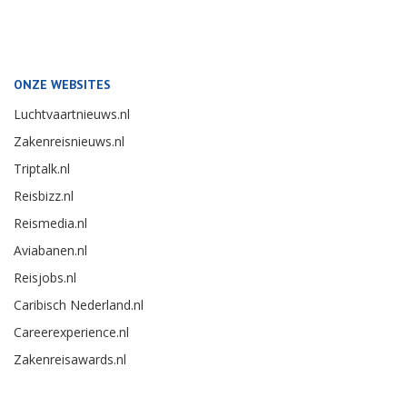
ONZE WEBSITES
Luchtvaartnieuws.nl
Zakenreisnieuws.nl
Triptalk.nl
Reisbizz.nl
Reismedia.nl
Aviabanen.nl
Reisjobs.nl
Caribisch Nederland.nl
Careerexperience.nl
Zakenreisawards.nl