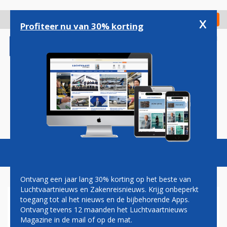
Overslaan
en
x
Digitaal Magazine
Registreer
Check in
naar
Profiteer nu van 30% korting
de
inhoud
gaan
Magazine
Podcasts
Vacatures
Toggl
naviga
Ontvang een jaar lang 30% korting op het beste van
Luchtvaartnieuws en Zakenreisnieuws. Krijg onbeperkt
toegang tot al het nieuws en de bijbehorende Apps.
MOTIE INGEDIEND VOOR
Ontvang tevens 12 maanden het Luchtvaartnieuws
ALTERNATIEF
Magazine in de mail of op de mat.