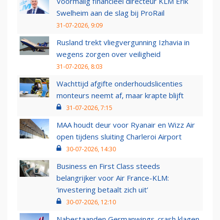
Voormalig financieel directeur KLM Erik
Swelheim aan de slag bij ProRail
31-07-2026, 9:09
Rusland trekt vliegvergunning Izhavia in
wegens zorgen over veiligheid
31-07-2026, 8:03
Wachttijd afgifte onderhoudslicenties
monteurs neemt af, maar krapte blijft
31-07-2026, 7:15
MAA houdt deur voor Ryanair en Wizz Air
open tijdens sluiting Charleroi Airport
30-07-2026, 14:30
Business en First Class steeds
belangrijker voor Air France-KLM:
‘investering betaalt zich uit’
30-07-2026, 12:10
Nabestaanden Germanwings-crash klagen