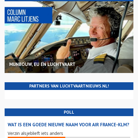
MIJNBOUW, EU EN LUCHTVAART
PARTNERS VAN LUCHTVAARTNIEUWS.NL!
POLL
WAT IS EEN GOEDE NIEUWE NAAM VOOR AIR FRANCE-KLM?
Verzin alsjeblieft iets anders