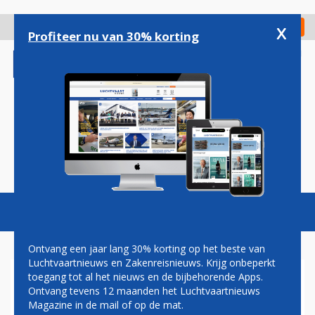
Overslaan
en
x
Digitaal Magazine
Registreer
Check in
naar
Profiteer nu van 30% korting
de
inhoud
gaan
Magazine
Podcasts
Vacatures
Toggl
naviga
Ontvang een jaar lang 30% korting op het beste van
Luchtvaartnieuws en Zakenreisnieuws. Krijg onbeperkt
toegang tot al het nieuws en de bijbehorende Apps.
NIEUWE AIR FRANCE-TELG
Ontvang tevens 12 maanden het Luchtvaartnieuws
JOON ONTHULT ZEVEN
Magazine in de mail of op de mat.