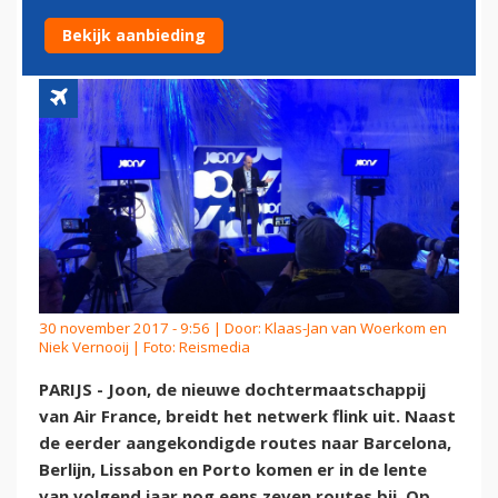
EXTRA ROUTES
Bekijk aanbieding
30 november 2017 - 9:56 | Door:
Klaas-Jan van Woerkom en
Niek Vernooij
| Foto: Reismedia
PARIJS - Joon, de nieuwe dochtermaatschappij
van Air France, breidt het netwerk flink uit. Naast
de eerder aangekondigde routes naar Barcelona,
Berlijn, Lissabon en Porto komen er in de lente
van volgend jaar nog eens zeven routes bij. Op