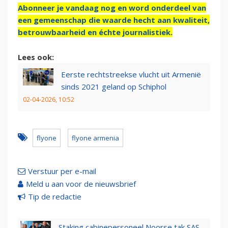
Abonneer je vandaag nog en word onderdeel van
een gemeenschap die waarde hecht aan kwaliteit,
betrouwbaarheid en échte journalistiek.
Lees ook:
Eerste rechtstreekse vlucht uit Armenië
sinds 2021 geland op Schiphol
02-04-2026, 10:52
flyone
flyone armenia
Verstuur per e-mail
Meld u aan voor de nieuwsbrief
Tip de redactie
Staking cabinepersoneel Noorse tak SAS