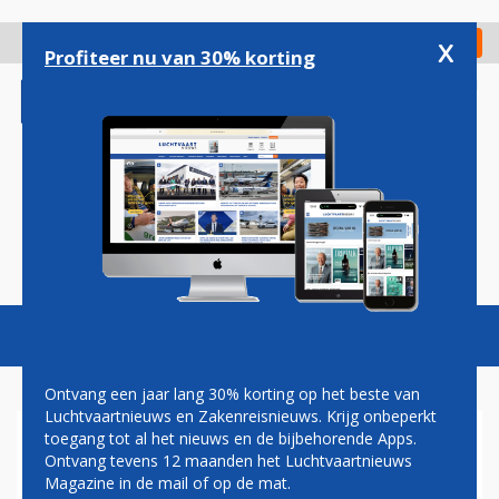
Overslaan
en
x
Digitaal Magazine
Registreer
Check in
naar
Profiteer nu van 30% korting
de
inhoud
gaan
Magazine
Podcasts
Vacatures
Toggl
naviga
Ontvang een jaar lang 30% korting op het beste van
Luchtvaartnieuws en Zakenreisnieuws. Krijg onbeperkt
toegang tot al het nieuws en de bijbehorende Apps.
OOST-EUROPESE
Ontvang tevens 12 maanden het Luchtvaartnieuws
PRIJSVECHTER FLYONE
Magazine in de mail of op de mat.