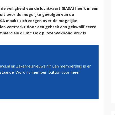
e veiligheid van de luchtvaart (EASA) heeft in een
euit over de mogelijke gevolgen van de
SA maakt zich zorgen over de mogelijke
rden versterkt door een gebrek aan gekwalificeerd
mmerciële druk.” Ook pilotenvakbond VNV is
ws.nl en Zakenreisnieuws.nl? Een membership is er
erstaande 'Word nu member' button voor meer