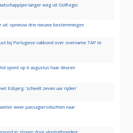
aatschappijen langer weg uit Golfregio
er uit: opnieuw drie nieuwe bestemmingen
rust bij Portugese vakbond over overname TAP te
hol opent op 6 augustus haar deuren
t Esbjerg: 'scheelt zeven uur rijden'
 winter weer passagiersvluchten naar
ernood in: streep door vlootuitbreiding