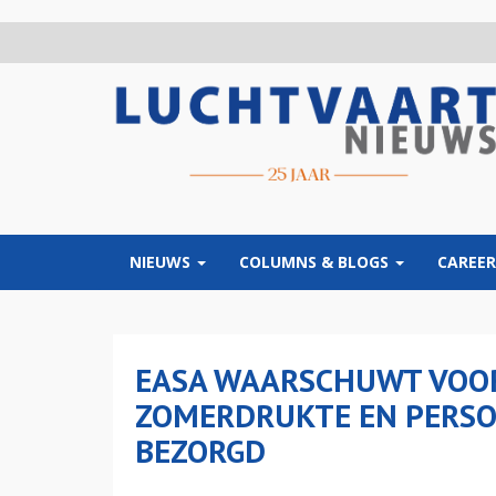
Overslaan
en
naar
de
inhoud
gaan
NIEUWS
COLUMNS & BLOGS
CAREER
EASA WAARSCHUWT VOOR
ZOMERDRUKTE EN PERSO
BEZORGD