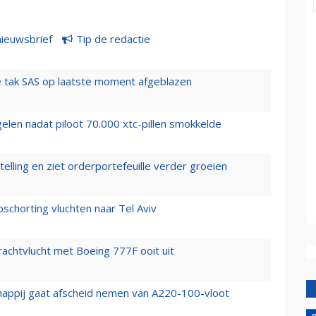
nieuwsbrief
Tip de redactie
 tak SAS op laatste moment afgeblazen
elen nadat piloot 70.000 xtc-pillen smokkelde
elling en ziet orderportefeuille verder groeien
chorting vluchten naar Tel Aviv
vrachtvlucht met Boeing 777F ooit uit
happij gaat afscheid nemen van A220-100-vloot