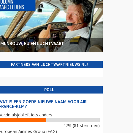
MIJNBOUW, EU EN LUCHTVAART
PARTNERS VAN LUCHTVAARTNIEUWS.NL!
POLL
WAT IS EEN GOEDE NIEUWE NAAM VOOR AIR
FRANCE-KLM?
Verzin alsjeblieft iets anders
47% (81 stemmen)
European Airlines Group (EAG)