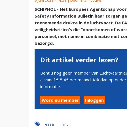
6 juni 2023 - 14:58 | Door:
Bram Louws
SCHIPHOL - Het Europees Agentschap voor d
Safety Information Bulletin haar zorgen g
toenemende drukte in de luchtvaart. De EA
veiligheidsrisico’s die “voortkomen of wo
personeel, met name in combinatie met co
bezorgd.
Dit artikel verder lezen?
Bent u nog geen member van Luchtvaartnieu
al vanaf € 5,45 per maand. Klik dan op ond
informatie.
Word nu member
Inloggen
easa
vnv