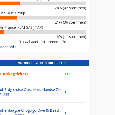
24% (42 stemmen)
The Blue Group
21% (36 stemmen)
Air-France-KLM-SAS(-TAP)
6% (11 stemmen)
Totaal aantal stemmen: 170
Meer polls
VOORDELIGE RETOURTICKETS
TUI vliegtickets
TUI
Jul: 8-dg cruise Oost Middellandse Zee
TUI
€1235
Jul: 9-daagse Chogogo Dive & Beach
TUI