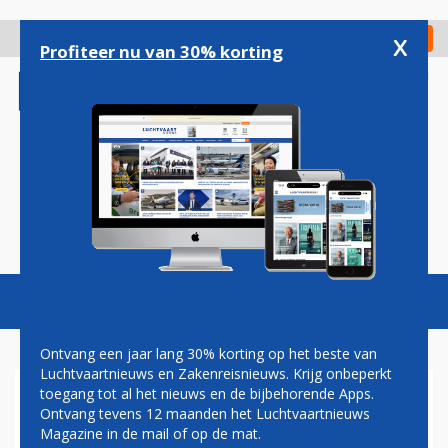
Overslaan
en
x
Digitaal Magazine
Registreer
Check in
naar
Profiteer nu van 30% korting
de
inhoud
gaan
Magazine
Podcasts
Vacatures
Toggl
naviga
Ontvang een jaar lang 30% korting op het beste van
Luchtvaartnieuws en Zakenreisnieuws. Krijg onbeperkt
toegang tot al het nieuws en de bijbehorende Apps.
RAKET STARSHIP VAN
Ontvang tevens 12 maanden het Luchtvaartnieuws
SPACEX SUCCESVOL
Magazine in de mail of op de mat.