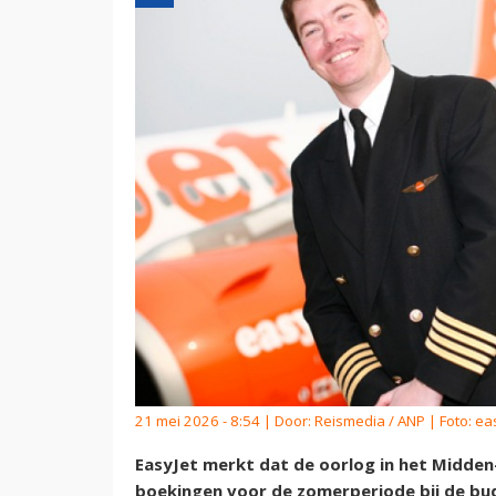
21 mei 2026 - 8:54 | Door:
Reismedia / ANP
| Foto: ea
EasyJet merkt dat de oorlog in het Midden-
boekingen voor de zomerperiode bij de bud