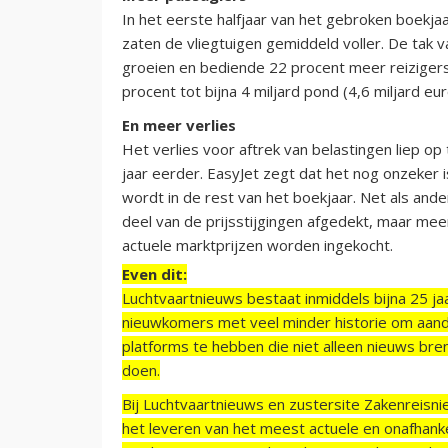
In het eerste halfjaar van het gebroken boekja
zaten de vliegtuigen gemiddeld voller. De tak va
groeien en bediende 22 procent meer reiziger
procent tot bijna 4 miljard pond (4,6 miljard eu
En meer verlies
Het verlies voor aftrek van belastingen liep o
jaar eerder. EasyJet zegt dat het nog onzeker
wordt in de rest van het boekjaar. Net als and
deel van de prijsstijgingen afgedekt, maar me
actuele marktprijzen worden ingekocht.
Even dit:
Luchtvaartnieuws bestaat inmiddels bijna 25 jaa
nieuwkomers met veel minder historie om aand
platforms te hebben die niet alleen nieuws bre
doen.
Bij Luchtvaartnieuws en zustersite Zakenreisn
het leveren van het meest actuele en onafhankel