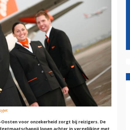
syJet
Oosten voor onzekerheid zorgt bij reizigers. De
getmaatschappij lopen achter in vergelijking met