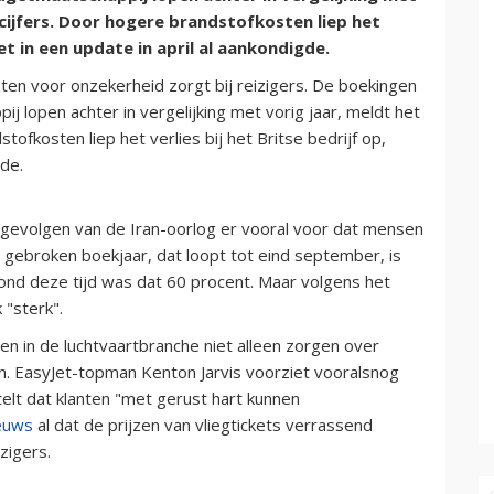
aarcijfers. Door hogere brandstofkosten liep het
Jet in een update in april al aankondigde.
ten voor onzekerheid zorgt bij reizigers. De boekingen
 lopen achter in vergelijking met vorig jaar, meldt het
dstofkosten liep het verlies bij het Britse bedrijf op,
gde.
 gevolgen van de Iran-oorlog er vooral voor dat mensen
t gebroken boekjaar, dat loopt tot eind september, is
 rond deze tijd was dat 60 procent. Maar volgens het
 "sterk".
en in de luchtvaartbranche niet alleen zorgen over
. EasyJet-topman Kenton Jarvis voorziet vooralsnog
elt dat klanten "met gerust hart kunnen
euws
al dat de prijzen van vliegtickets verrassend
zigers.