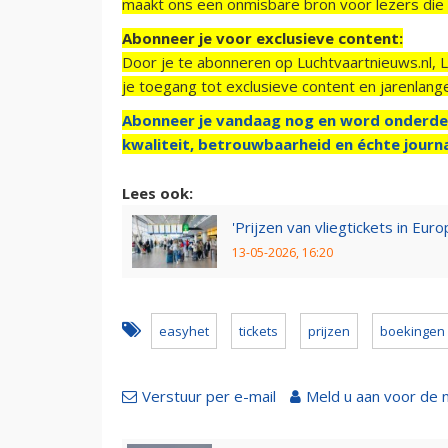
maakt ons een onmisbare bron voor lezers die g
Abonneer je voor exclusieve content:
Door je te abonneren op Luchtvaartnieuws.nl, 
je toegang tot exclusieve content en jarenlang
Abonneer je vandaag nog en word onderde
kwaliteit, betrouwbaarheid en échte journa
Lees ook:
'Prijzen van vliegtickets in E
13-05-2026, 16:20
easyhet
tickets
prijzen
boekingen
Verstuur per e-mail
Meld u aan voor de 