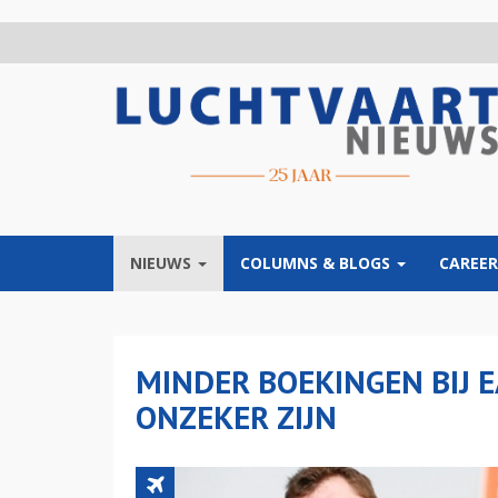
Overslaan
en
naar
de
inhoud
gaan
NIEUWS
COLUMNS & BLOGS
CAREER
MINDER BOEKINGEN BIJ E
ONZEKER ZIJN