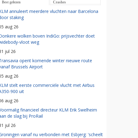
Best gelezen
Crashes
KLM annuleert meerdere vluchten naar Barcelona
door staking
05 aug 26
Donkere wolken boven IndiGo: prijsvechter doet
widebody-vloot weg
31 jul 26
Transavia opent komende winter nieuwe route
vanaf Brussels Airport
05 aug 26
KLM stelt eerste commerciële vlucht met Airbus
A350-900 uit
06 aug 26
Voormalig financieel directeur KLM Erik Swelheim
aan de slag bij ProRail
31 jul 26
Groningen vanaf nu verbonden met Esbjerg: 'scheelt