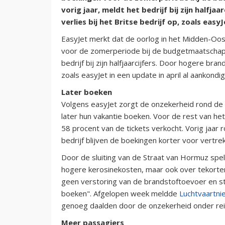
vorig jaar, meldt het bedrijf bij zijn halfj
verlies bij het Britse bedrijf op, zoals easy
EasyJet merkt dat de oorlog in het Midden-Oos
voor de zomerperiode bij de budgetmaatschappij
bedrijf bij zijn halfjaarcijfers. Door hogere bran
zoals easyJet in een update in april al aankondi
Later boeken
Volgens easyJet zorgt de onzekerheid rond de
later hun vakantie boeken. Voor de rest van he
58 procent van de tickets verkocht. Vorig jaar
bedrijf blijven de boekingen korter voor vertrek
Door de sluiting van de Straat van Hormuz spel
hogere kerosinekosten, maar ook over tekorten
geen verstoring van de brandstoftoevoer en st
boeken". Afgelopen week meldde
Luchtvaartni
genoeg daalden door de onzekerheid onder rei
Meer passagiers