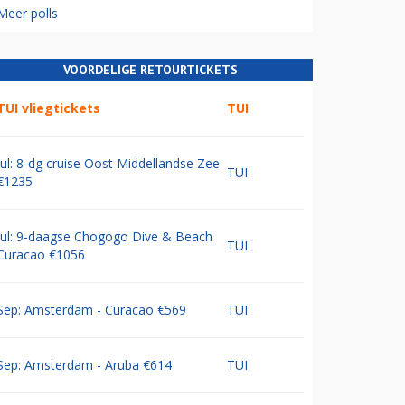
Meer polls
VOORDELIGE RETOURTICKETS
TUI vliegtickets
TUI
Jul: 8-dg cruise Oost Middellandse Zee
TUI
€1235
Jul: 9-daagse Chogogo Dive & Beach
TUI
Curacao €1056
Sep: Amsterdam - Curacao €569
TUI
Sep: Amsterdam - Aruba €614
TUI