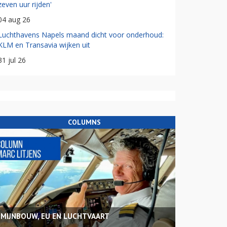
zeven uur rijden'
04 aug 26
Luchthavens Napels maand dicht voor onderhoud:
KLM en Transavia wijken uit
31 jul 26
COLUMNS
MIJNBOUW, EU EN LUCHTVAART