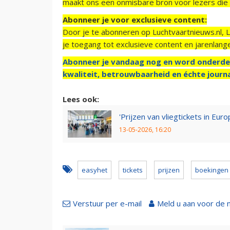
maakt ons een onmisbare bron voor lezers die g
Abonneer je voor exclusieve content:
Door je te abonneren op Luchtvaartnieuws.nl, 
je toegang tot exclusieve content en jarenlang
Abonneer je vandaag nog en word onderde
kwaliteit, betrouwbaarheid en échte journa
Lees ook:
'Prijzen van vliegtickets in E
13-05-2026, 16:20
easyhet
tickets
prijzen
boekingen
Verstuur per e-mail
Meld u aan voor de 