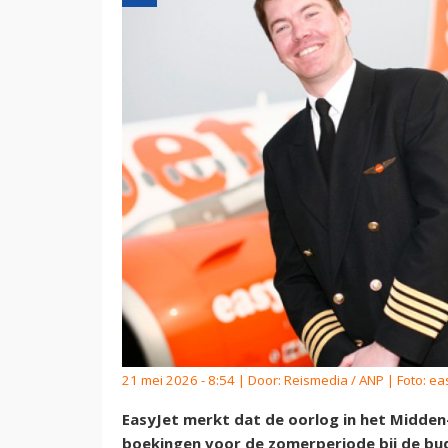
21 mei 2026 - 8:54 | Door:
Reismedia / ANP
| Foto: ea
EasyJet merkt dat de oorlog in het Midden-
boekingen voor de zomerperiode bij de bud