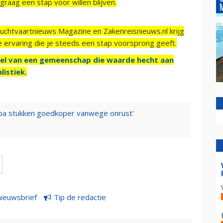
raag een stap voor willen blijven.
Luchtvaartnieuws Magazine en Zakenreisnieuws.nl krijg
e ervaring die je steeds een stap voorsprong geeft.
el van een gemeenschap die waarde hecht aan
listiek.
uropa stukken goedkoper vanwege onrust'
nieuwsbrief
Tip de redactie