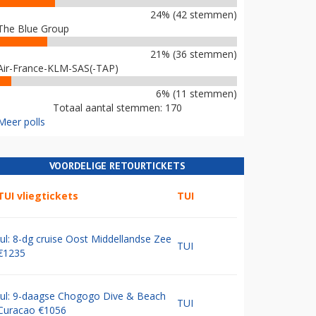
24% (42 stemmen)
The Blue Group
21% (36 stemmen)
Air-France-KLM-SAS(-TAP)
6% (11 stemmen)
Totaal aantal stemmen: 170
Meer polls
VOORDELIGE RETOURTICKETS
TUI vliegtickets
TUI
Jul: 8-dg cruise Oost Middellandse Zee
TUI
€1235
Jul: 9-daagse Chogogo Dive & Beach
TUI
Curacao €1056