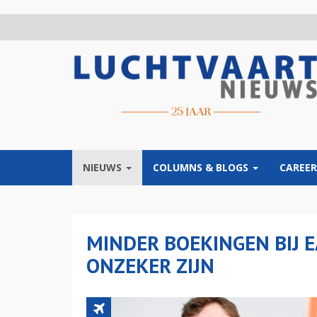
Overslaan
en
naar
de
inhoud
gaan
NIEUWS
COLUMNS & BLOGS
CAREER
MINDER BOEKINGEN BIJ E
ONZEKER ZIJN