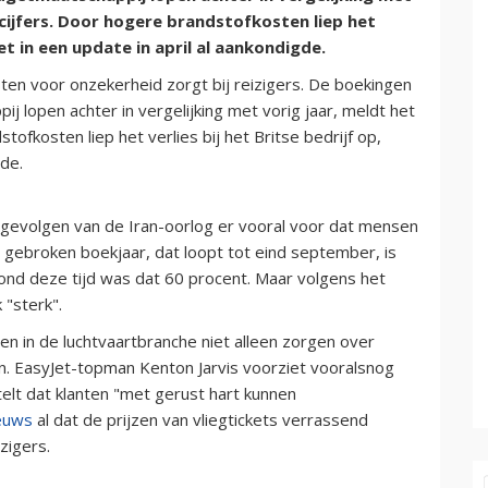
aarcijfers. Door hogere brandstofkosten liep het
Jet in een update in april al aankondigde.
ten voor onzekerheid zorgt bij reizigers. De boekingen
 lopen achter in vergelijking met vorig jaar, meldt het
dstofkosten liep het verlies bij het Britse bedrijf op,
gde.
 gevolgen van de Iran-oorlog er vooral voor dat mensen
t gebroken boekjaar, dat loopt tot eind september, is
 rond deze tijd was dat 60 procent. Maar volgens het
 "sterk".
en in de luchtvaartbranche niet alleen zorgen over
. EasyJet-topman Kenton Jarvis voorziet vooralsnog
elt dat klanten "met gerust hart kunnen
euws
al dat de prijzen van vliegtickets verrassend
zigers.