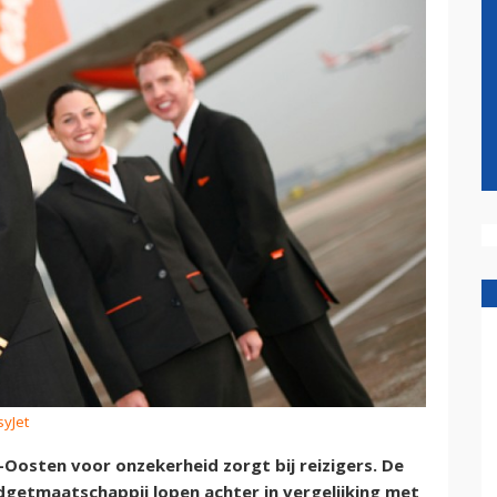
syJet
Oosten voor onzekerheid zorgt bij reizigers. De
getmaatschappij lopen achter in vergelijking met