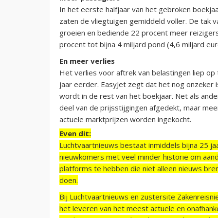
In het eerste halfjaar van het gebroken boekja
zaten de vliegtuigen gemiddeld voller. De tak va
groeien en bediende 22 procent meer reiziger
procent tot bijna 4 miljard pond (4,6 miljard eu
En meer verlies
Het verlies voor aftrek van belastingen liep o
jaar eerder. EasyJet zegt dat het nog onzeker
wordt in de rest van het boekjaar. Net als and
deel van de prijsstijgingen afgedekt, maar me
actuele marktprijzen worden ingekocht.
Even dit:
Luchtvaartnieuws bestaat inmiddels bijna 25 jaa
nieuwkomers met veel minder historie om aand
platforms te hebben die niet alleen nieuws bre
doen.
Bij Luchtvaartnieuws en zustersite Zakenreisn
het leveren van het meest actuele en onafhankel