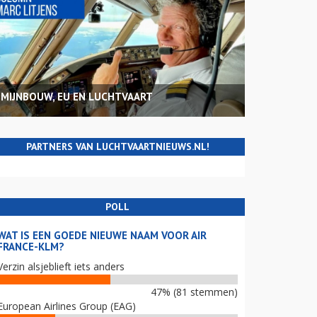
MIJNBOUW, EU EN LUCHTVAART
PARTNERS VAN LUCHTVAARTNIEUWS.NL!
POLL
WAT IS EEN GOEDE NIEUWE NAAM VOOR AIR
FRANCE-KLM?
Verzin alsjeblieft iets anders
47% (81 stemmen)
European Airlines Group (EAG)