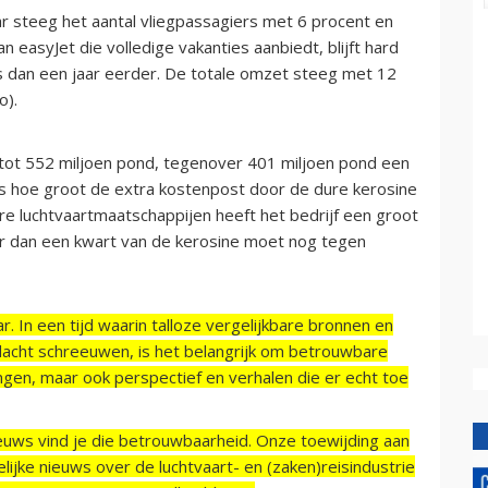
ar steeg het aantal vliegpassagiers met 6 procent en
n easyJet die volledige vakanties aanbiedt, blijft hard
s dan een jaar eerder. De totale omzet steeg met 12
ro).
p tot 552 miljoen pond, tegenover 401 miljoen pond een
 is hoe groot de extra kostenpost door de dure kerosine
ere luchtvaartmaatschappijen heeft het bedrijf een groot
er dan een kwart van de kerosine moet nog tegen
r. In een tijd waarin talloze vergelijkbare bronnen en
acht schreeuwen, is het belangrijk om betrouwbare
ngen, maar ook perspectief en verhalen die er echt toe
ieuws vind je die betrouwbaarheid. Onze toewijding aan
ijke nieuws over de luchtvaart- en (zaken)reisindustrie