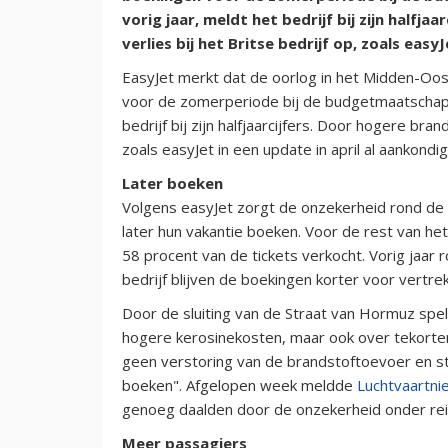
vorig jaar, meldt het bedrijf bij zijn halfj
verlies bij het Britse bedrijf op, zoals easy
EasyJet merkt dat de oorlog in het Midden-Oos
voor de zomerperiode bij de budgetmaatschappij
bedrijf bij zijn halfjaarcijfers. Door hogere bran
zoals easyJet in een update in april al aankondi
Later boeken
Volgens easyJet zorgt de onzekerheid rond de
later hun vakantie boeken. Voor de rest van he
58 procent van de tickets verkocht. Vorig jaar
bedrijf blijven de boekingen korter voor vertrek
Door de sluiting van de Straat van Hormuz spel
hogere kerosinekosten, maar ook over tekorten
geen verstoring van de brandstoftoevoer en st
boeken". Afgelopen week meldde
Luchtvaartni
genoeg daalden door de onzekerheid onder rei
Meer passagiers