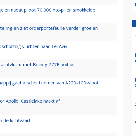
elen nadat piloot 70.000 xtc-pillen smokkelde
elling en ziet orderportefeuille verder groeien
chorting vluchten naar Tel Aviv
vrachtvlucht met Boeing 777F ooit uit
happij gaat afscheid nemen van A220-100-vloot
 Apollo, Castlelake haakt af
n de luchtvaart