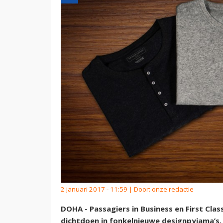
2 januari 2017 - 11:59 | Door:
onze redactie
DOHA - Passagiers in Business en First Cla
dichtdoen in fonkelnieuwe designpyjama’s