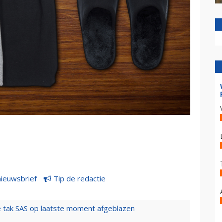
nieuwsbrief
Tip de redactie
 tak SAS op laatste moment afgeblazen