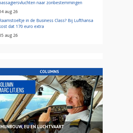
passagiersvluchten naar zonbestemmingen
04 aug 26
Raamstoeltje in de Business Class? Bij Lufthansa
kost dat 170 euro extra
05 aug 26
COLUMNS
MIJNBOUW, EU EN LUCHTVAART