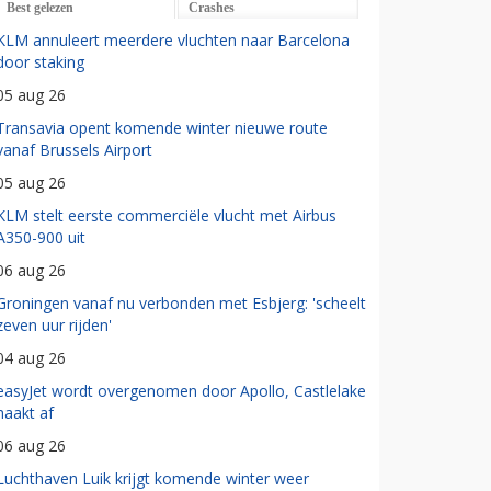
Best gelezen
Crashes
KLM annuleert meerdere vluchten naar Barcelona
door staking
05 aug 26
Transavia opent komende winter nieuwe route
vanaf Brussels Airport
05 aug 26
KLM stelt eerste commerciële vlucht met Airbus
A350-900 uit
06 aug 26
Groningen vanaf nu verbonden met Esbjerg: 'scheelt
zeven uur rijden'
04 aug 26
easyJet wordt overgenomen door Apollo, Castlelake
haakt af
06 aug 26
Luchthaven Luik krijgt komende winter weer