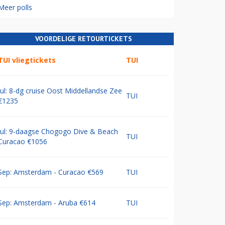
Meer polls
VOORDELIGE RETOURTICKETS
TUI vliegtickets
TUI
Jul: 8-dg cruise Oost Middellandse Zee
TUI
€1235
Jul: 9-daagse Chogogo Dive & Beach
TUI
Curacao €1056
Sep: Amsterdam - Curacao €569
TUI
Sep: Amsterdam - Aruba €614
TUI