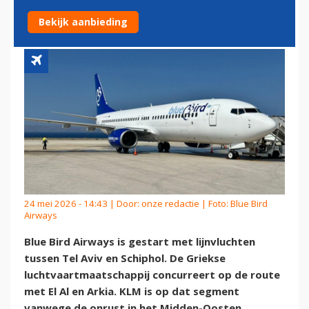
NAAR TEL AVIV
Bekijk aanbieding
24 mei 2026 - 14:43 | Door:
onze redactie
| Foto: Blue Bird
Airways
Blue Bird Airways is gestart met lijnvluchten
tussen Tel Aviv en Schiphol. De Griekse
luchtvaartmaatschappij concurreert op de route
met El Al en Arkia. KLM is op dat segment
vanwege de onrust in het Midden-Oosten