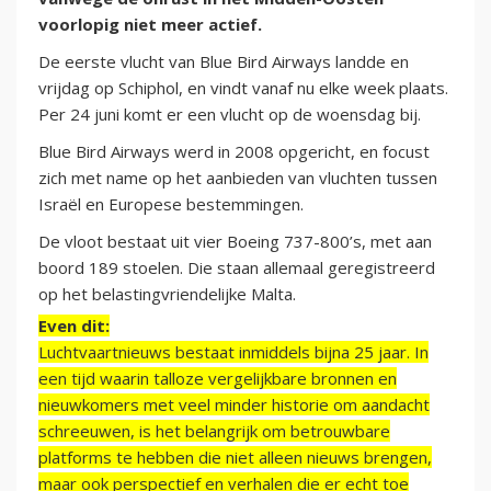
voorlopig niet meer actief.
De eerste vlucht van Blue Bird Airways landde en
vrijdag op Schiphol, en vindt vanaf nu elke week plaats.
Per 24 juni komt er een vlucht op de woensdag bij.
Blue Bird Airways werd in 2008 opgericht, en focust
zich met name op het aanbieden van vluchten tussen
Israël en Europese bestemmingen.
De vloot bestaat uit vier Boeing 737-800’s, met aan
boord 189 stoelen. Die staan allemaal geregistreerd
op het belastingvriendelijke Malta.
Even dit:
Luchtvaartnieuws bestaat inmiddels bijna 25 jaar. In
een tijd waarin talloze vergelijkbare bronnen en
nieuwkomers met veel minder historie om aandacht
schreeuwen, is het belangrijk om betrouwbare
platforms te hebben die niet alleen nieuws brengen,
maar ook perspectief en verhalen die er echt toe