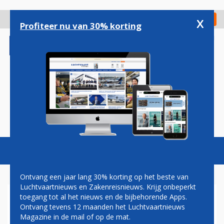
Overslaan
en
x
Digitaal Magazine
Registreer
Check in
naar
Profiteer nu van 30% korting
de
inhoud
gaan
Magazine
Podcasts
Vacatures
Toggl
naviga
Ontvang een jaar lang 30% korting op het beste van
Luchtvaartnieuws en Zakenreisnieuws. Krijg onbeperkt
toegang tot al het nieuws en de bijbehorende Apps.
SCHIPHOL VERWELKOMT
Ontvang tevens 12 maanden het Luchtvaartnieuws
NIEUWE SPELER OP ROUTE
Magazine in de mail of op de mat.