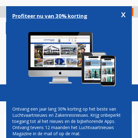
Overslaan
en
x
Digitaal Magazine
Registreer
Check in
naar
Profiteer nu van 30% korting
de
inhoud
gaan
Magazine
Podcasts
Vacatures
Toggl
naviga
Ontvang een jaar lang 30% korting op het beste van
Luchtvaartnieuws en Zakenreisnieuws. Krijg onbeperkt
toegang tot al het nieuws en de bijbehorende Apps.
POEDERBRIEF
Ontvang tevens 12 maanden het Luchtvaartnieuws
AANGETROFFEN OP
Magazine in de mail of op de mat.