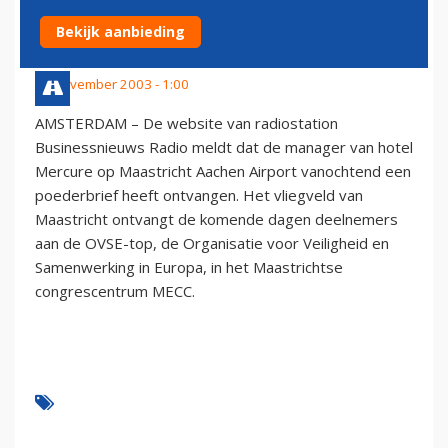
MAASTRICHT AIRPORT
Bekijk aanbieding
29 november 2003 - 1:00
AMSTERDAM – De website van radiostation
Businessnieuws Radio meldt dat de manager van hotel
Mercure op Maastricht Aachen Airport vanochtend een
poederbrief heeft ontvangen. Het vliegveld van
Maastricht ontvangt de komende dagen deelnemers
aan de OVSE-top, de Organisatie voor Veiligheid en
Samenwerking in Europa, in het Maastrichtse
congrescentrum MECC.