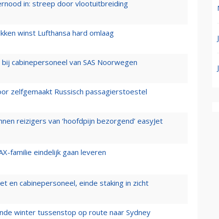
ernood in: streep door vlootuitbreiding
ukken winst Lufthansa hard omlaag
 bij cabinepersoneel van SAS Noorwegen
voor zelfgemaakt Russisch passagierstoestel
nen reizigers van ‘hoofdpijn bezorgend’ easyJet
X-familie eindelijk gaan leveren
t en cabinepersoneel, einde staking in zicht
mende winter tussenstop op route naar Sydney