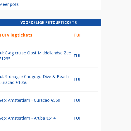
Meer polls
VOORDELIGE RETOURTICKETS
TUI vliegtickets
TUI
Jul: 8-dg cruise Oost Middellandse Zee
TUI
€1235
Jul: 9-daagse Chogogo Dive & Beach
TUI
Curacao €1056
Sep: Amsterdam - Curacao €569
TUI
Sep: Amsterdam - Aruba €614
TUI