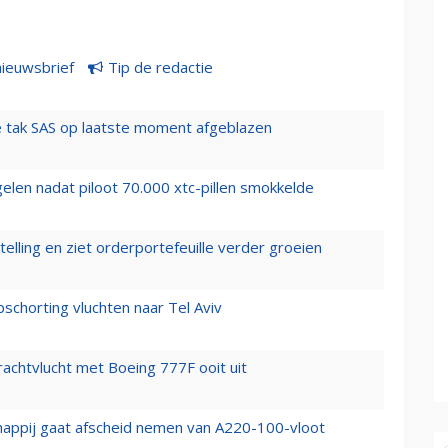
nieuwsbrief
Tip de redactie
 tak SAS op laatste moment afgeblazen
elen nadat piloot 70.000 xtc-pillen smokkelde
elling en ziet orderportefeuille verder groeien
chorting vluchten naar Tel Aviv
vrachtvlucht met Boeing 777F ooit uit
happij gaat afscheid nemen van A220-100-vloot