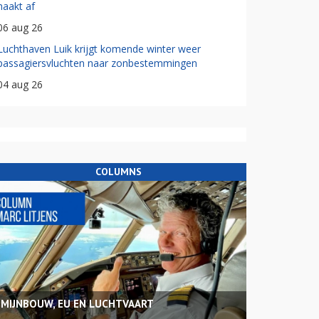
haakt af
06 aug 26
Luchthaven Luik krijgt komende winter weer
passagiersvluchten naar zonbestemmingen
04 aug 26
COLUMNS
MIJNBOUW, EU EN LUCHTVAART