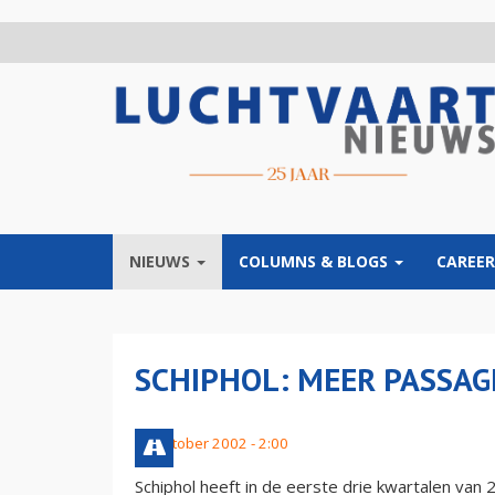
Overslaan
en
naar
de
inhoud
gaan
NIEUWS
COLUMNS & BLOGS
CAREER
SCHIPHOL: MEER PASSAG
24 oktober 2002 - 2:00
Schiphol heeft in de eerste drie kwartalen van