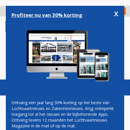
Overslaan
en
x
Digitaal Magazine
Registreer
Check in
naar
Profiteer nu van 30% korting
de
inhoud
gaan
Magazine
Podcasts
Vacatures
Toggl
naviga
Ontvang een jaar lang 30% korting op het beste van
Luchtvaartnieuws en Zakenreisnieuws. Krijg onbeperkt
toegang tot al het nieuws en de bijbehorende Apps.
SCHIPHOL RICHT ZICH OP
Ontvang tevens 12 maanden het Luchtvaartnieuws
BELGISCHE MARKT
Magazine in de mail of op de mat.