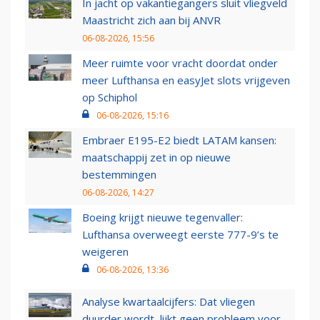
In jacht op vakantiegangers sluit vliegveld
Maastricht zich aan bij ANVR
06-08-2026, 15:56
Meer ruimte voor vracht doordat onder
meer Lufthansa en easyJet slots vrijgeven
op Schiphol
06-08-2026, 15:16
Embraer E195-E2 biedt LATAM kansen:
maatschappij zet in op nieuwe
bestemmingen
06-08-2026, 14:27
Boeing krijgt nieuwe tegenvaller:
Lufthansa overweegt eerste 777-9’s te
weigeren
06-08-2026, 13:36
Analyse kwartaalcijfers: Dat vliegen
duurder wordt, lijkt geen probleem voor