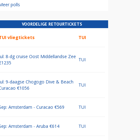
Meer polls
VOORDELIGE RETOURTICKETS
TUI vliegtickets
TUI
Jul: 8-dg cruise Oost Middellandse Zee
TUI
€1235
Jul: 9-daagse Chogogo Dive & Beach
TUI
Curacao €1056
Sep: Amsterdam - Curacao €569
TUI
Sep: Amsterdam - Aruba €614
TUI