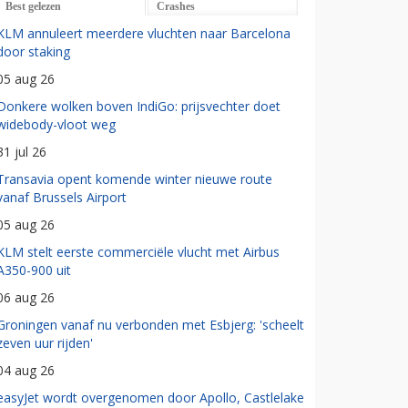
Best gelezen
Crashes
KLM annuleert meerdere vluchten naar Barcelona
door staking
05 aug 26
Donkere wolken boven IndiGo: prijsvechter doet
widebody-vloot weg
31 jul 26
Transavia opent komende winter nieuwe route
vanaf Brussels Airport
05 aug 26
KLM stelt eerste commerciële vlucht met Airbus
A350-900 uit
06 aug 26
Groningen vanaf nu verbonden met Esbjerg: 'scheelt
zeven uur rijden'
04 aug 26
easyJet wordt overgenomen door Apollo, Castlelake