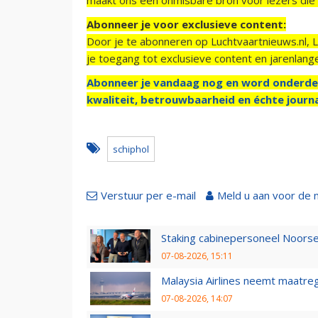
Abonneer je voor exclusieve content:
Door je te abonneren op Luchtvaartnieuws.nl, 
je toegang tot exclusieve content en jarenlang
Abonneer je vandaag nog en word onderde
kwaliteit, betrouwbaarheid en échte journa
schiphol
Verstuur per e-mail
Meld u aan voor de 
Staking cabinepersoneel Noorse
07-08-2026, 15:11
Malaysia Airlines neemt maatreg
07-08-2026, 14:07