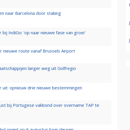
n naar Barcelona door staking
 bij IndiGo: 'op naar nieuwe fase van groei'
 nieuwe route vanaf Brussels Airport
aatschappijen langer weg uit Golfregio
er uit: opnieuw drie nieuwe bestemmingen
rust bij Portugese vakbond over overname TAP te
hol opent op 6 augustus haar deuren