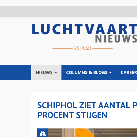
Overslaan
en
naar
de
inhoud
gaan
NIEUWS
COLUMNS & BLOGS
CAREER
SCHIPHOL ZIET AANTAL P
PROCENT STIJGEN