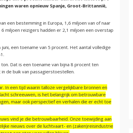
mingen waren opnieuw Spanje, Groot-Brittannië,
van een bestemming in Europa, 1,6 miljoen van of naar
 6 miljoen reizigers hadden er 2,1 miljoen een overstap
 juni, een toename van 5 procent. Het aantal volledige
41.
on. Dat is een toename van bijna 8 procent ten
 in de buik van passagierstoestellen.
r. In een tijd waarin talloze vergelijkbare bronnen en
acht schreeuwen, is het belangrijk om betrouwbare
ngen, maar ook perspectief en verhalen die er echt toe
ieuws vind je die betrouwbaarheid. Onze toewijding aan
ijke nieuws over de luchtvaart- en (zaken)reisindustrie
raag een stap voor willen blijven.