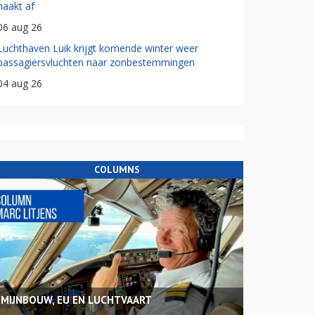
haakt af
06 aug 26
Luchthaven Luik krijgt komende winter weer
passagiersvluchten naar zonbestemmingen
04 aug 26
COLUMNS
MIJNBOUW, EU EN LUCHTVAART