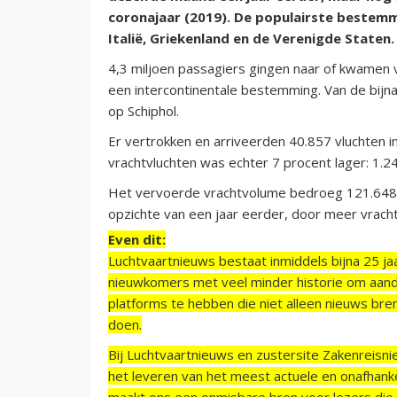
coronajaar (2019). De populairste bestem
Italië, Griekenland en de Verenigde Staten.
4,3 miljoen passagiers gingen naar of kwamen 
een intercontinentale bestemming. Van de bijna
op Schiphol.
Er vertrokken en arriveerden 40.857 vluchten in
vrachtvluchten was echter 7 procent lager: 1.2
Het vervoerde vrachtvolume bedroeg 121.648 t
opzichte van een jaar eerder, door meer vracht
Even dit:
Luchtvaartnieuws bestaat inmiddels bijna 25 jaa
nieuwkomers met veel minder historie om aand
platforms te hebben die niet alleen nieuws bre
doen.
Bij Luchtvaartnieuws en zustersite Zakenreisn
het leveren van het meest actuele en onafhankel
maakt ons een onmisbare bron voor lezers die g