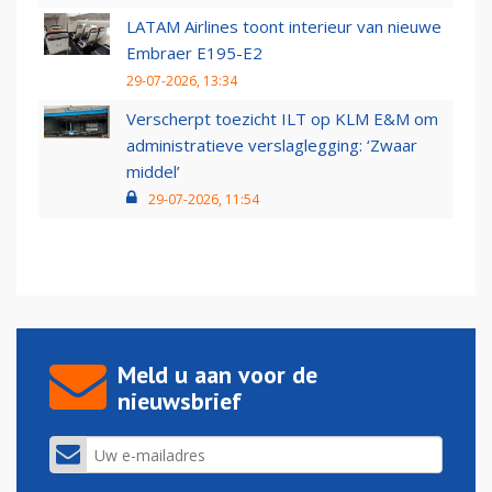
LATAM Airlines toont interieur van nieuwe
Embraer E195-E2
29-07-2026, 13:34
Verscherpt toezicht ILT op KLM E&M om
administratieve verslaglegging: ‘Zwaar
middel’
29-07-2026, 11:54
Meld u aan voor de
nieuwsbrief