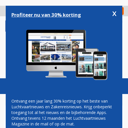
Overslaan
en
x
Digitaal Magazine
Registreer
Check in
naar
Profiteer nu van 30% korting
de
inhoud
gaan
Magazine
Podcasts
Vacatures
Toggl
naviga
Ontvang een jaar lang 30% korting op het beste van
Luchtvaartnieuws en Zakenreisnieuws. Krijg onbeperkt
toegang tot al het nieuws en de bijbehorende Apps.
TOPMANAGERS BOEING
Ontvang tevens 12 maanden het Luchtvaartnieuws
VLOGEN PRIVÉ VOOR 1,9
Magazine in de mail of op de mat.