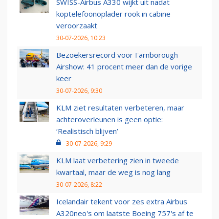
SWISS-Airbus A330 wijkt uit nadat
koptelefoonoplader rook in cabine
veroorzaakt
30-07-2026, 10:23
Bezoekersrecord voor Farnborough
Airshow: 41 procent meer dan de vorige
keer
30-07-2026, 9:30
KLM ziet resultaten verbeteren, maar
achteroverleunen is geen optie:
‘Realistisch blijven’
30-07-2026, 9:29
KLM laat verbetering zien in tweede
kwartaal, maar de weg is nog lang
30-07-2026, 8:22
Icelandair tekent voor zes extra Airbus
A320neo's om laatste Boeing 757's af te