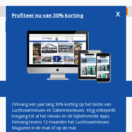
Overslaan
en
x
Digitaal Magazine
Registreer
Check in
naar
Profiteer nu van 30% korting
de
inhoud
gaan
Magazine
Podcasts
Vacatures
Toggl
naviga
Ontvang een jaar lang 30% korting op het beste van
Luchtvaartnieuws en Zakenreisnieuws. Krijg onbeperkt
toegang tot al het nieuws en de bijbehorende Apps.
FEDEX HOUDT MD-11
Ontvang tevens 12 maanden het Luchtvaartnieuws
LANGER IN DIENST EN KOOPT
Magazine in de mail of op de mat.