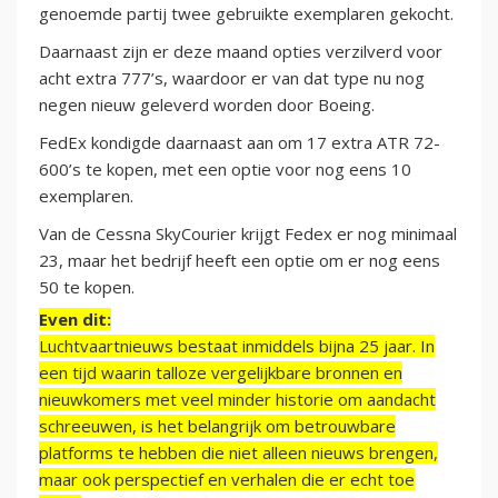
genoemde partij twee gebruikte exemplaren gekocht.
Daarnaast zijn er deze maand opties verzilverd voor
acht extra 777’s, waardoor er van dat type nu nog
negen nieuw geleverd worden door Boeing.
FedEx kondigde daarnaast aan om 17 extra ATR 72-
600’s te kopen, met een optie voor nog eens 10
exemplaren.
Van de Cessna SkyCourier krijgt Fedex er nog minimaal
23, maar het bedrijf heeft een optie om er nog eens
50 te kopen.
Even dit:
Luchtvaartnieuws bestaat inmiddels bijna 25 jaar. In
een tijd waarin talloze vergelijkbare bronnen en
nieuwkomers met veel minder historie om aandacht
schreeuwen, is het belangrijk om betrouwbare
platforms te hebben die niet alleen nieuws brengen,
maar ook perspectief en verhalen die er echt toe