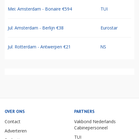
Jul: 9-daagse Chogogo Dive & Beach Curacao
TUI
€1056
Sep: Amsterdam - Curacao €569
TUI
Sep: Amsterdam - Aruba €614
TUI
Mei: Amsterdam - Bonaire €594
TUI
Jul: Amsterdam - Berlijn €38
Eurostar
Jul: Rotterdam - Antwerpen €21
NS