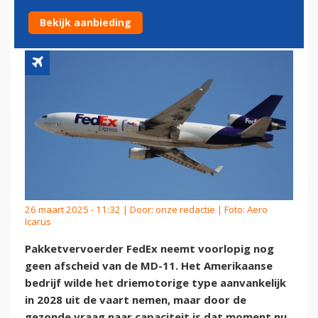
EXTRA BOEING 777'S
Bekijk aanbieding
26 maart 2025 - 11:32 | Door:
onze redactie
| Foto: Aero
Icarus
Pakketvervoerder FedEx neemt voorlopig nog
geen afscheid van de MD-11. Het Amerikaanse
bedrijf wilde het driemotorige type aanvankelijk
in 2028 uit de vaart nemen, maar door de
gezonde vraag naar capaciteit is dat moment nu