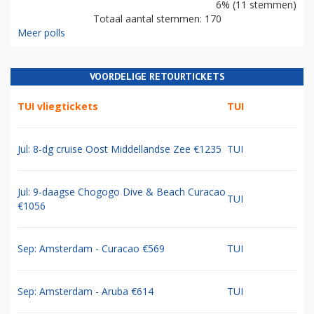
47% (81 stemmen)
European Airlines Group (EAG)
24% (42 stemmen)
The Blue Group
21% (36 stemmen)
Air-France-KLM-SAS(-TAP)
6% (11 stemmen)
Totaal aantal stemmen: 170
Meer polls
VOORDELIGE RETOURTICKETS
TUI vliegtickets
TUI
Jul: 8-dg cruise Oost Middellandse Zee €1235
TUI