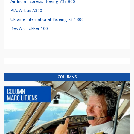
Best gelezen
Crashes
Oorzaak vliegtuigcrash Calandkanaal niet te achterhalen
China Eastern Airlines: Boeing 737-800
Sriwijaya Air: Boeing 737-500
Air India Express: Boeing 737-800
PIA: Airbus A320
Ukraine International: Boeing 737-800
Bek Air: Fokker 100
COLUMNS