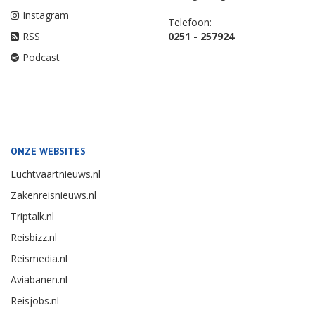
VOLG ONS
ABONNEE VRAGEN
Nieuwsbrief
Neem een Abonnement
Twitter
Vragen over betaling
Facebook
Adreswijziging
LinkedIn
Opzeggen
Youtube
Overige vragen
Instagram
Telefoon:
RSS
0251 - 257924
Podcast
ONZE WEBSITES
Luchtvaartnieuws.nl