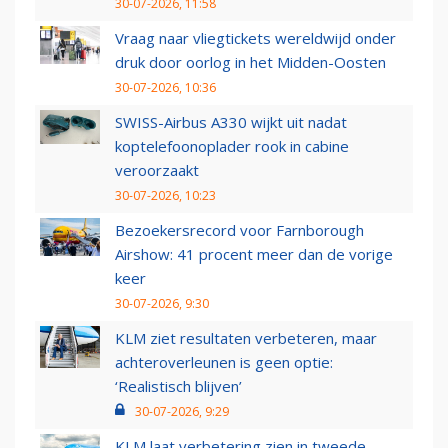
30-07-2026, 11:58
Vraag naar vliegtickets wereldwijd onder
druk door oorlog in het Midden-Oosten
30-07-2026, 10:36
SWISS-Airbus A330 wijkt uit nadat
koptelefoonoplader rook in cabine
veroorzaakt
30-07-2026, 10:23
Bezoekersrecord voor Farnborough
Airshow: 41 procent meer dan de vorige
keer
30-07-2026, 9:30
KLM ziet resultaten verbeteren, maar
achteroverleunen is geen optie:
‘Realistisch blijven’
30-07-2026, 9:29
KLM laat verbetering zien in tweede