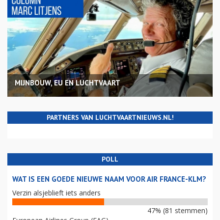
MIJNBOUW, EU EN LUCHTVAART
PARTNERS VAN LUCHTVAARTNIEUWS.NL!
POLL
WAT IS EEN GOEDE NIEUWE NAAM VOOR AIR FRANCE-KLM?
Verzin alsjeblieft iets anders
47% (81 stemmen)