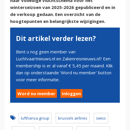
haar volledige vluchtschema voor het
winterseizoen van 2025-2026 gepubliceerd en in
de verkoop gedaan. Een overzicht van de
hoogtepunten en belangrijkste wijzigingen.
Dit artikel verder lezen?
Bent u nog geen member van
Luchtvaartnieuws.nl en Zakenreisnieuws.nl? Een
membership is er al vanaf € 5,45 per maand. Klik
dan op onderstaande 'Word nu member' button
voor meer informatie.
Word nu member
Inloggen
lufthansa group
brussels airlines
swiss