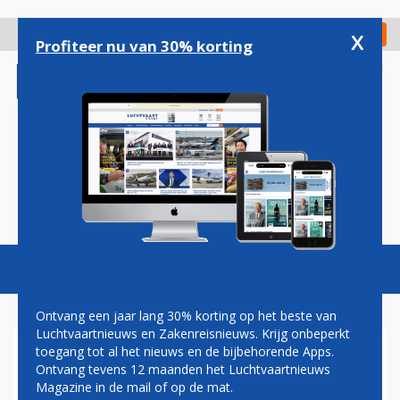
Overslaan
en
x
Digitaal Magazine
Registreer
Check in
naar
Profiteer nu van 30% korting
de
inhoud
gaan
Magazine
Podcasts
Vacatures
Toggl
naviga
Ontvang een jaar lang 30% korting op het beste van
Luchtvaartnieuws en Zakenreisnieuws. Krijg onbeperkt
toegang tot al het nieuws en de bijbehorende Apps.
OVERZICHT: DIT HEEFT DE
Ontvang tevens 12 maanden het Luchtvaartnieuws
LUFTHANSA GROUP VOOR
Magazine in de mail of op de mat.