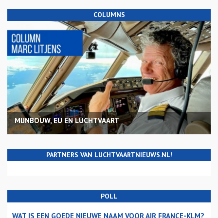
COLUMNS
MIJNBOUW, EU EN LUCHTVAART
PARTNERS VAN LUCHTVAARTNIEUWS.NL!
POLL
WAT IS EEN GOEDE NIEUWE NAAM VOOR AIR FRANCE-KLM?