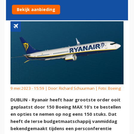
10'EN PLUS 150 OPTIES
Bekijk aanbieding
9 mei 2023 - 15:59 | Door:
Richard Schuurman
| Foto: Boeing
DUBLIN - Ryanair heeft haar grootste order ooit
geplaatst door 150 Boeing MAX 10’s te bestellen
en opties te nemen op nog eens 150 stuks. Dat
heeft de Ierse budgetmaatschappij vanmiddag
bekendgemaakt tijdens een persconferentie