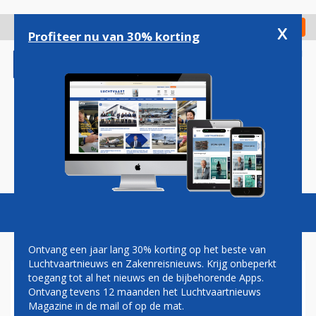
Overslaan
en
x
Digitaal Magazine
Registreer
Check in
naar
Profiteer nu van 30% korting
de
inhoud
gaan
Magazine
Podcasts
Vacatures
Toggl
naviga
Ontvang een jaar lang 30% korting op het beste van
Luchtvaartnieuws en Zakenreisnieuws. Krijg onbeperkt
toegang tot al het nieuws en de bijbehorende Apps.
RYANAIR BEVESTIGT ORDER
Ontvang tevens 12 maanden het Luchtvaartnieuws
VOOR 150 BOEING MAX
Magazine in de mail of op de mat.