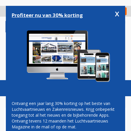
Overslaan
en
x
Digitaal Magazine
Registreer
Check in
naar
Profiteer nu van 30% korting
de
inhoud
gaan
Magazine
Podcasts
Vacatures
Toggl
naviga
Ontvang een jaar lang 30% korting op het beste van
Luchtvaartnieuws en Zakenreisnieuws. Krijg onbeperkt
toegang tot al het nieuws en de bijbehorende Apps.
STAR ALLIANCE IS 25 JAAR
Ontvang tevens 12 maanden het Luchtvaartnieuws
OUD, LANCEERT
Magazine in de mail of op de mat.