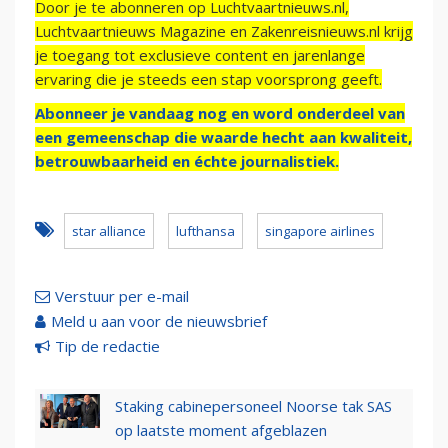
Door je te abonneren op Luchtvaartnieuws.nl,
Luchtvaartnieuws Magazine en Zakenreisnieuws.nl krijg
je toegang tot exclusieve content en jarenlange
ervaring die je steeds een stap voorsprong geeft.
Abonneer je vandaag nog en word onderdeel van
een gemeenschap die waarde hecht aan kwaliteit,
betrouwbaarheid en échte journalistiek.
star alliance
lufthansa
singapore airlines
Verstuur per e-mail
Meld u aan voor de nieuwsbrief
Tip de redactie
Staking cabinepersoneel Noorse tak SAS
op laatste moment afgeblazen