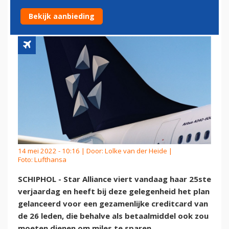
'CREDITCARD'
Bekijk aanbieding
14 mei 2022 - 10:16 | Door:
Lolke van der Heide
|
Foto: Lufthansa
SCHIPHOL - Star Alliance viert vandaag haar 25ste
verjaardag en heeft bij deze gelegenheid het plan
gelanceerd voor een gezamenlijke creditcard van
de 26 leden, die behalve als betaalmiddel ook zou
moeten dienen om miles te sparen.