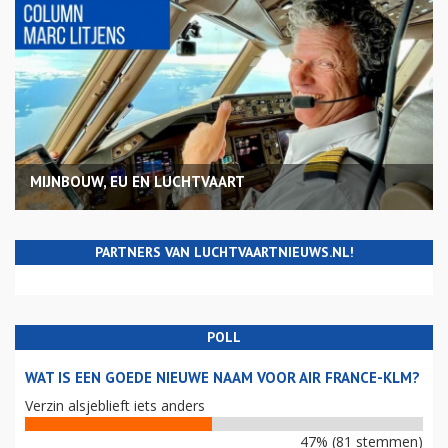
MIJNBOUW, EU EN LUCHTVAART
PARTNERS VAN LUCHTVAARTNIEUWS.NL!
POLL
WAT IS EEN GOEDE NIEUWE NAAM VOOR AIR FRANCE-KLM?
Verzin alsjeblieft iets anders
47% (81 stemmen)