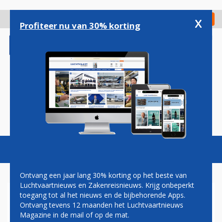
Overslaan
en
x
Digitaal Magazine
Registreer
Check in
naar
Profiteer nu van 30% korting
de
inhoud
gaan
Magazine
Podcasts
Vacatures
Toggl
naviga
Ontvang een jaar lang 30% korting op het beste van
Luchtvaartnieuws en Zakenreisnieuws. Krijg onbeperkt
toegang tot al het nieuws en de bijbehorende Apps.
OPNIEUW
Ontvang tevens 12 maanden het Luchtvaartnieuws
HELIKOPTERONGELUK IN DE
Magazine in de mail of op de mat.