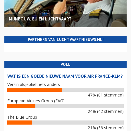
MIJNBOUW, EU EN LUCHTVAART
PARTNERS VAN LUCHTVAARTNIEUWS.NL!
POLL
WAT IS EEN GOEDE NIEUWE NAAM VOOR AIR FRANCE-KLM?
Verzin alsjeblieft iets anders
47% (81 stemmen)
European Airlines Group (EAG)
24% (42 stemmen)
The Blue Group
21% (36 stemmen)