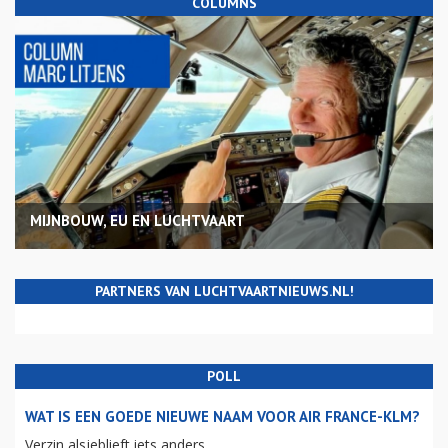
COLUMNS
MIJNBOUW, EU EN LUCHTVAART
PARTNERS VAN LUCHTVAARTNIEUWS.NL!
POLL
WAT IS EEN GOEDE NIEUWE NAAM VOOR AIR FRANCE-KLM?
Verzin alsjeblieft iets anders