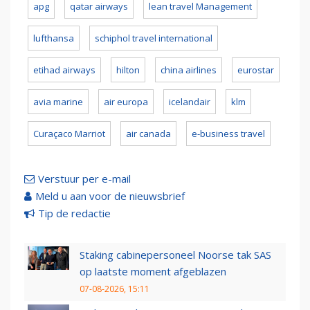
apg
qatar airways
lean travel Management
lufthansa
schiphol travel international
etihad airways
hilton
china airlines
eurostar
avia marine
air europa
icelandair
klm
Curaçaco Marriot
air canada
e-business travel
Verstuur per e-mail
Meld u aan voor de nieuwsbrief
Tip de redactie
Staking cabinepersoneel Noorse tak SAS
op laatste moment afgeblazen
07-08-2026, 15:11