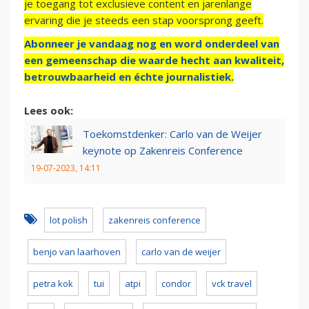
je toegang tot exclusieve content en jarenlange
ervaring die je steeds een stap voorsprong geeft.
Abonneer je vandaag nog en word onderdeel van
een gemeenschap die waarde hecht aan kwaliteit,
betrouwbaarheid en échte journalistiek.
Lees ook:
Toekomstdenker: Carlo van de Weijer
keynote op Zakenreis Conference
19-07-2023, 14:11
lot polish
zakenreis conference
benjo van laarhoven
carlo van de weijer
petra kok
tui
atpi
condor
vck travel