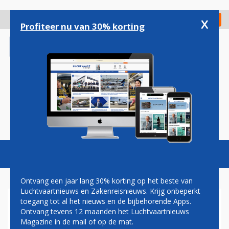
Overslaan
en
x
Digitaal Magazine
Registreer
Check in
naar
Profiteer nu van 30% korting
de
inhoud
gaan
Magazine
Podcasts
Vacatures
Toggl
naviga
Ontvang een jaar lang 30% korting op het beste van
Luchtvaartnieuws en Zakenreisnieuws. Krijg onbeperkt
toegang tot al het nieuws en de bijbehorende Apps.
LOT POLISH AIRLINES
Ontvang tevens 12 maanden het Luchtvaartnieuws
BEVESTIGD ALS DEELNEMER
Magazine in de mail of op de mat.