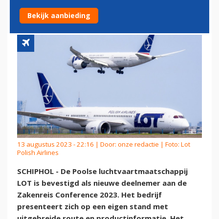
ZAKENREIS CONFERENCE
Bekijk aanbieding
13 augustus 2023 - 22:16 | Door:
onze redactie
| Foto: Lot
Polish Airlines
SCHIPHOL - De Poolse luchtvaartmaatschappij
LOT is bevestigd als nieuwe deelnemer aan de
Zakenreis Conference 2023. Het bedrijf
presenteert zich op een eigen stand met
uitgebreide route en productinformatie. Het